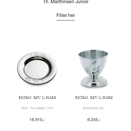
Th. Marthinsen Junior
Filter her
BJØRN, REV & HARE
BJØRN, REV & HARE
Skål / Tallerken Sølv
Eggbeger Sølv
16.915
,-
6.245
,-