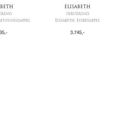
ABETH
ELISABETH
ERING
SERVERING
retningsgaffel
Elisabeth, Fiskegaffel
35
,-
3.745
,-