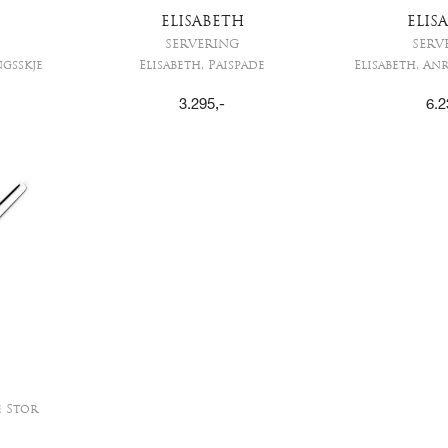
ELISABETH
ELIS
SERVERING
SERV
ngsskje
Elisabeth, Paispade
Elisabeth, An
3.295
,-
6.2
e Stor