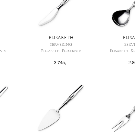
ELISABETH
ELIS
SERVERING
SERV
kniv
Elisabeth, Fiskekniv
Elisabeth, K
3.745
,-
2.8