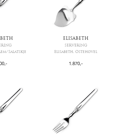
ABETH
ELISABETH
ERING
SERVERING
rem/Salatskje
Elisabeth, Ostehøvel
00
,-
1.870
,-