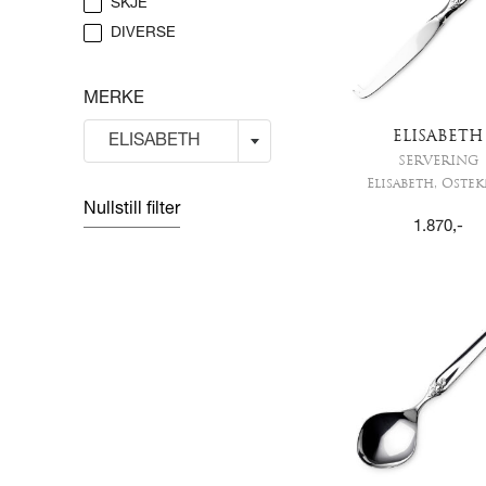
SKJE
DIVERSE
MERKE
ELISABETH
ELISABETH
SERVERING
Elisabeth, Oste
Nullstill filter
1.870
,-