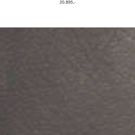
20.895
,-