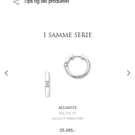
Tips og del produktet
I SAMME SERIE
ALLIANSE
DIA. 0,08 CT.
Allianse Øreringer
25.495
,-