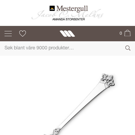
ANITRA
0