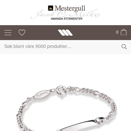
PIA & PER
0