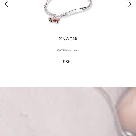
PIA & PER
Armbånd Sølv
965
,-