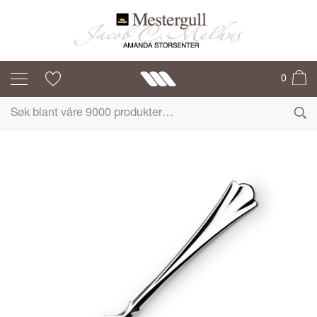
LILJE
0