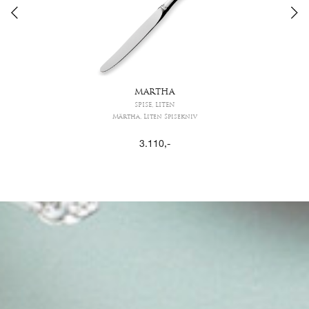
MARTHA
SPISE, LITEN
Märtha, Liten Spisekniv
3.110
,-