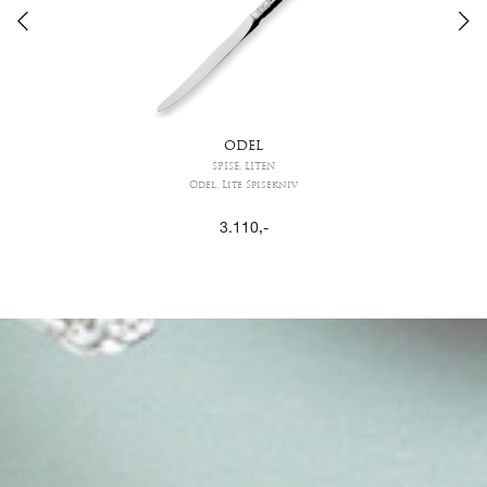
ODEL
SPISE, LITEN
Odel, Lite Spisekniv
3.110
,-