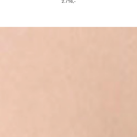
2.716
,-