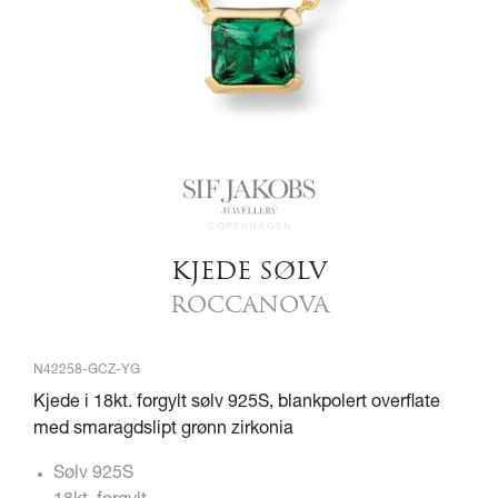
KJEDE SØLV
ROCCANOVA
N42258-GCZ-YG
Kjede i 18kt. forgylt sølv 925S, blankpolert overflate
med smaragdslipt grønn zirkonia
Sølv 925S