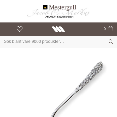
VALDRES
0