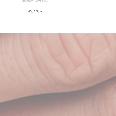
Ørepynt Hvitt gull
45.770
,-