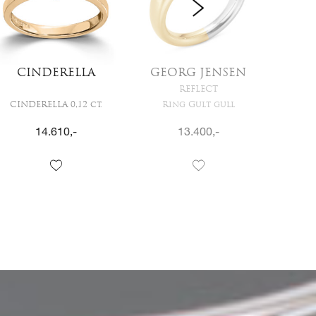
CINDERELLA
GEORG JENSEN
MG
REFLECT
CINDERELLA 0,12 ct.
Ring Gult gull
Ri
14.610
,-
13.400
,-