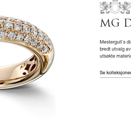
MG 
Mestergull`s di
bredt utvalg a
utsøkte materia
Se kolleksjon