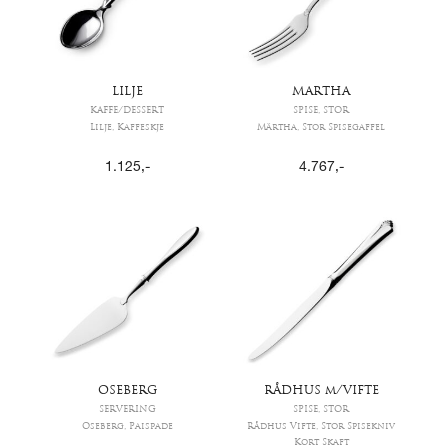
LILJE
MARTHA
KAFFE/DESSERT
SPISE, STOR
Lilje, Kaffeskje
Märtha, Stor Spisegaffel
1.125
,-
4.767
,-
OSEBERG
RÅDHUS m/VIFTE
SERVERING
SPISE, STOR
Oseberg, Paispade
Rådhus Vifte, Stor Spisekniv
Kort Skaft