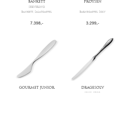
BANKETT
PRØYSEN
SERVERING
Bankett, Salatgaffel
Barnegaffel Sølv
7.398
,-
3.299
,-
GOURMET JUNIOR
DRAGESØLV
SPISE, STOR
Barnekniv Sølv
Drage, Stor Spisekniv
2.852
,-
3.384
,-