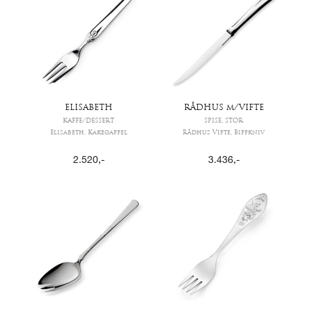
ELISABETH
RÅDHUS m/VIFTE
KAFFE/DESSERT
SPISE, STOR
Elisabeth, Kakegaffel
Rådhus Vifte, Biffkniv
2.520
,-
3.436
,-