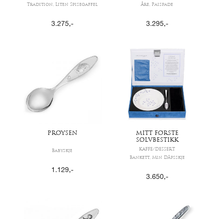
Tradition, Liten Spisegaffel
Åre, Paispade
3.275
,-
3.295
,-
PRØYSEN
MITT FØRSTE
SØLVBESTIKK
KAFFE/DESSERT
Babyskje
Bankett, Min Dåpsskje
1.129
,-
3.650
,-