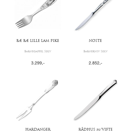
BÆ BÆ LILLE LAM PIKE
NØSTE
Barnegaffel Sølv
Barnekniv Sølv
3.299
,-
2.852
,-
HARDANGER
RÅDHUS m/VIFTE