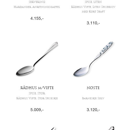
SERVERING
SPISE, LITEN
Hardanger, Anretningsgaffel
Rådhus Vifte, Liten Spisekniv
Med Kort Skaft
4.155
,-
3.110
,-
RÅDHUS m/VIFTE
NØSTE
SPISE, STOR
Rådhus Vifte, Stor Spiseskje
Barneskje Sølv
5.009
,-
3.120
,-