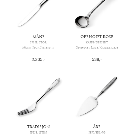
MÅNE
OPPHØIET ROSE
SPISE, STOR
KAFFE/DESSERT
Måne, Stor Spisekniv
Opphøiet Rose, Krydderskje
2.235
,-
536
,-
TRADISJON
ÅRE
SPISE, LITEN
SERVERING