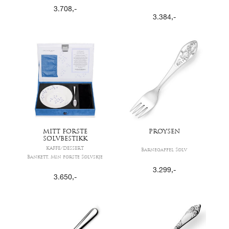
3.708
,-
3.384
,-
MITT FØRSTE
PRØYSEN
SØLVBESTIKK
KAFFE/DESSERT
Barnegaffel Sølv
Bankett, Min første Sølvskje
3.299
,-
3.650
,-