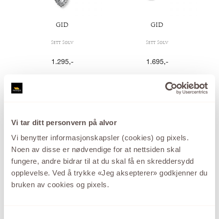
GID
GID
Sett Sølv
Sett Sølv
1.295
,-
1.695
,-
Vi tar ditt personvern på alvor
Vi benytter informasjonskapsler (cookies) og pixels.
Noen av disse er nødvendige for at nettsiden skal
fungere, andre bidrar til at du skal få en skreddersydd
GID
GID
opplevelse. Ved å trykke «Jeg aksepterer» godkjenner du
bruken av cookies og pixels.
Sett Sølv
Sett Sølv
1.295
,-
1.295
,-