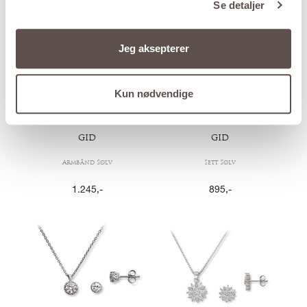
Se detaljer
Jeg aksepterer
Kun nødvendige
GID
GID
Armbånd Sølv
Sett Sølv
1.245
,-
895
,-