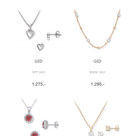
GID
GID
Sett Sølv
Kjede Sølv
1.275
,-
1.295
,-