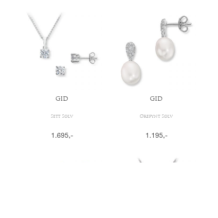
GID
GID
Sett Sølv
Ørepynt Sølv
1.695
,-
1.195
,-