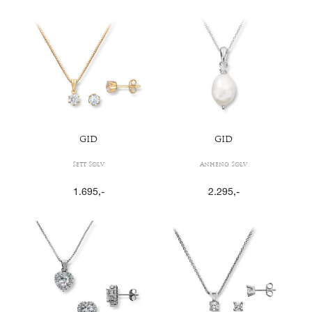
GID
GID
Sett Sølv
Anheng Sølv
1.695
,-
2.295
,-