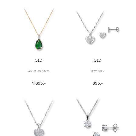
GID
GID
Anheng Sølv
Sett Sølv
1.695
,-
895
,-