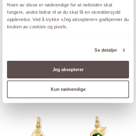
Bird Family
Bird Family
Noen av disse er nødvendige for at nettsiden skal
fungere, andre bidrar til at du skal få en skreddersydd
ANHENG GULT GULL
CHARM GULT GULL
48.900
,-
31.900
,-
opplevelse. Ved å trykke «Jeg aksepterer» godkjenner du
bruken av cookies og pixels.
Se detaljer
Jeg aksepterer
Bird Family
Bird Family
Kun nødvendige
CHARM GULT GULL
CHARM GULT GULL
31.900
,-
20.200
,-