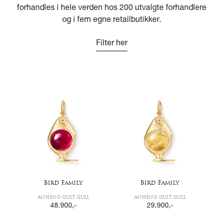
forhandles i hele verden hos 200 utvalgte forhandlere
og i fem egne retailbutikker.
Filter her
Bird Family
Bird Family
ANHENG GULT GULL
ANHENG GULT GULL
48.900
,-
29.900
,-