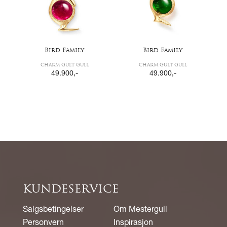
Bird Family
Bird Family
CHARM GULT GULL
CHARM GULT GULL
49.900
,-
49.900
,-
KUNDESERVICE
Salgsbetingelser
Om Mestergull
Personvern
Inspirasjon