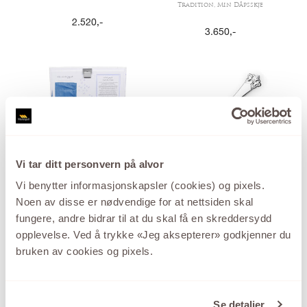
Tradition, Min Dåpsskje
2.520
,-
3.650
,-
Vi tar ditt personvern på alvor
Vi benytter informasjonskapsler (cookies) og pixels.
MITT FØRSTE
ANITRA
SØLVBESTIKK
KAFFE/DESSERT
Noen av disse er nødvendige for at nettsiden skal
KAFFE/DESSERT
Anitra, Kaffeskje
fungere, andre bidrar til at du skal få en skreddersydd
Märtha, Min første Sølvskje
opplevelse. Ved å trykke «Jeg aksepterer» godkjenner du
1.125
,-
3.650
,-
bruken av cookies og pixels.
Se detaljer