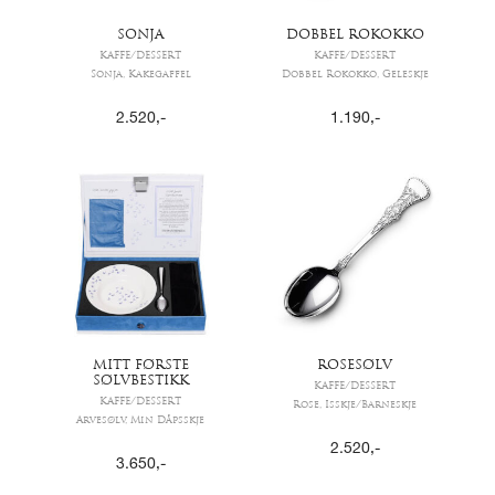
SONJA
DOBBEL ROKOKKO
KAFFE/DESSERT
KAFFE/DESSERT
Sonja, Kakegaffel
Dobbel Rokokko, Geleskje
2.520
,-
1.190
,-
MITT FØRSTE
ROSESØLV
SØLVBESTIKK
KAFFE/DESSERT
KAFFE/DESSERT
Rose, Isskje/Barneskje
Arvesølv, Min Dåpsskje
2.520
,-
3.650
,-