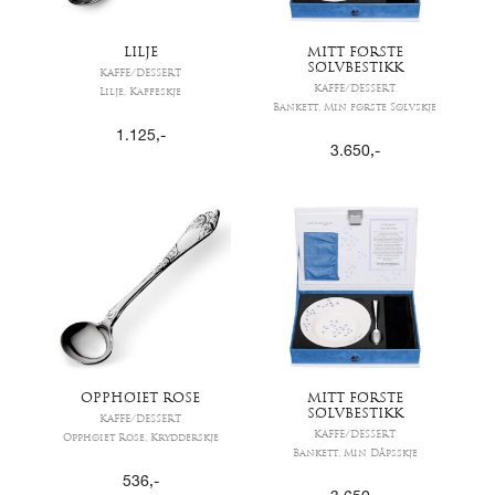
LILJE
MITT FØRSTE
SØLVBESTIKK
KAFFE/DESSERT
KAFFE/DESSERT
Lilje, Kaffeskje
Bankett, Min første Sølvskje
1.125
,-
3.650
,-
OPPHØIET ROSE
MITT FØRSTE
SØLVBESTIKK
KAFFE/DESSERT
KAFFE/DESSERT
Opphøiet Rose, Krydderskje
Bankett, Min Dåpsskje
536
,-