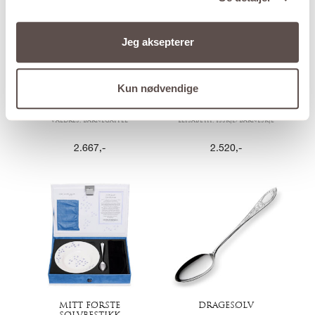
Jeg aksepterer
Kun nødvendige
VALDRES
ELISABETH
KAFFE/DESSERT
KAFFE/DESSERT
Valdres, Barnegaffel
Elisabeth, Isskje/Barneskje
2.667
,-
2.520
,-
MITT FØRSTE
DRAGESØLV