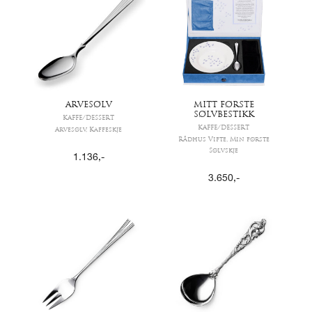
ARVESØLV
MITT FØRSTE
SØLVBESTIKK
KAFFE/DESSERT
KAFFE/DESSERT
Arvesølv, Kaffeskje
Rådhus Vifte, Min første
Sølvskje
1.136
,-
3.650
,-