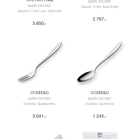
SØLVBESTIKK
KAFFE/DESSERT
KAFFE/DESSERT
Drage, Isskje/Barneskje
Rådhus Vifte, Min Dåpsskje
2.767
,-
3.650
,-
OSEBERG
OSEBERG
KAFFE/DESSERT
KAFFE/DESSERT
Oseberg, Kakegaffel
Oseberg, Kaffeskje
3.041
,-
1.245
,-