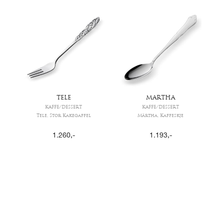
TELE
MARTHA
KAFFE/DESSERT
KAFFE/DESSERT
Tele, Stor Kakegaffel
Märtha, Kaffeskje
1.260
,-
1.193
,-