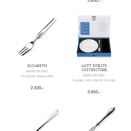
3.650
,-
ELISABETH
MITT FØRSTE
SØLVBESTIKK
KAFFE/DESSERT
KAFFE/DESSERT
Elisabeth, Kakegaffel
Valdres, Min første Sølvskje
2.520
,-
3.650
,-