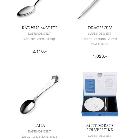
RÅDHUS m/VIFTE
DRAGESØLV
KAFFE/DESSERT
KAFFE/DESSERT
Rådhus Vifte, Teskje
Drage, Papirkniv Med
Stålklinge
2.116
,-
1.023
,-
LAILA
MITT FØRSTE
SØLVBESTIKK
KAFFE/DESSERT
KAFFE/DESSERT
Laila, Isskje/Barneskje