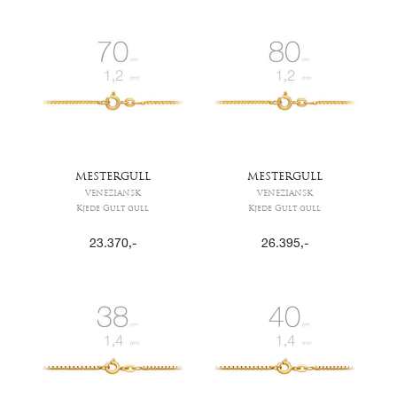
MESTERGULL
MESTERGULL
VENEZIANSK
VENEZIANSK
Kjede Gult gull
Kjede Gult gull
23.370
,-
26.395
,-