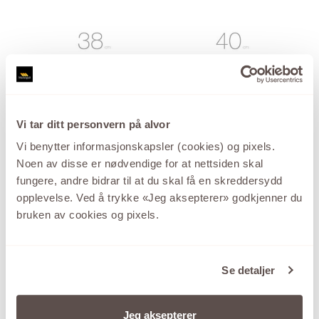
Vi tar ditt personvern på alvor
MESTERGULL
MESTERGULL
Vi benytter informasjonskapsler (cookies) og pixels.
VENEZIANSK
VENEZIANSK
Noen av disse er nødvendige for at nettsiden skal
Kjede Gult gull
Kjede Gult gull
fungere, andre bidrar til at du skal få en skreddersydd
14.425
,-
14.930
,-
opplevelse. Ved å trykke «Jeg aksepterer» godkjenner du
bruken av cookies og pixels.
Se detaljer
Jeg aksepterer