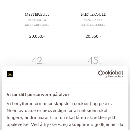
MESTERGULL
MESTERGULL
VENEZIANSK
VENEZIANSK
Kjede Gult gull
Kjede Gult gull
20.050
,-
20.550
,-
Vi tar ditt personvern på alvor
MESTERGULL
MESTERGULL
Vi benytter informasjonskapsler (cookies) og pixels.
VENEZIANSK
VENEZIANSK
Noen av disse er nødvendige for at nettsiden skal
Kjede Gult gull
Kjede Gult gull
fungere, andre bidrar til at du skal få en skreddersydd
21.050
,-
21.745
,-
opplevelse. Ved å trykke «Jeg aksepterer» godkjenner du