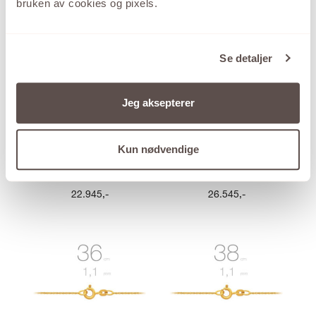
bruken av cookies og pixels.
Se detaljer
Jeg aksepterer
MESTERGULL
MESTERGULL
Kun nødvendige
VENEZIANSK
VENEZIANSK
Kjede Gult gull
Kjede Gult gull
22.945
,-
26.545
,-