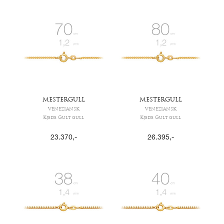
MESTERGULL
MESTERGULL
VENEZIANSK
VENEZIANSK
Kjede Gult gull
Kjede Gult gull
23.370
,-
26.395
,-