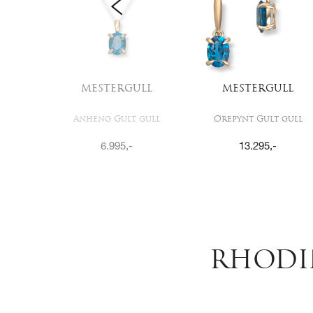
LL
MESTERGULL
MESTERGULL
gull
Anheng Gult gull
Ørepynt Gult gull
6.995
,-
13.295
,-
RHODI