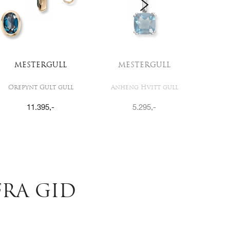
MESTERGULL
MESTERGULL
MG
Ørepynt Gult gull
Anheng Hvitt gull
Ri
11.395
,-
5.295
,-
RA GID