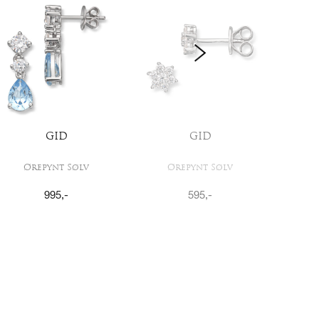
GID
GID
Ørepynt Sølv
Ørepynt Sølv
A
995
,-
595
,-