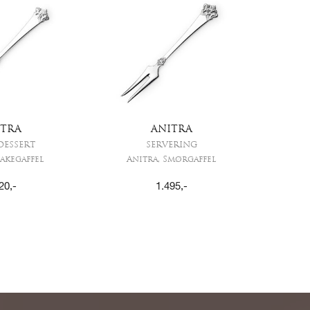
ITRA
ANITRA
DESSERT
SERVERING
Kakegaffel
Anitra, Smørgaffel
20
,-
1.495
,-