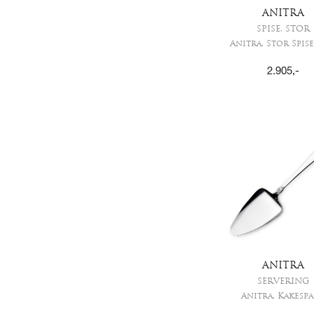
ANITRA
SPISE, STOR
Anitra, Stor Spis
2.905
,-
ANITRA
SERVERING
Anitra, Kakesp