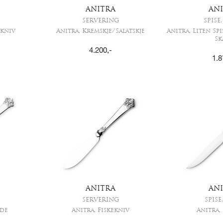
ANITRA
AN
SERVERING
SPISE
ekniv
Anitra, Kremskje/Salatskje
Anitra, Liten S
Sk
4.200
,-
1.8
ANITRA
AN
SERVERING
SPISE
ade
Anitra, Fiskekniv
Anitra,