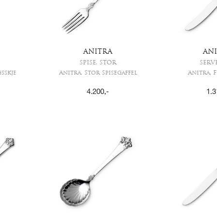
ANITRA
AN
SPISE, STOR
SERV
sskje
Anitra, Stor Spisegaffel
Anitra, 
4.200
,-
1.3