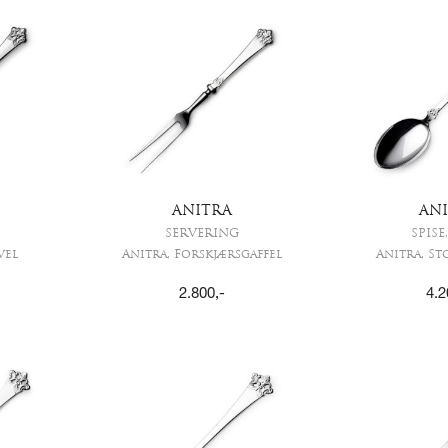
ANITRA
AN
SERVERING
SPISE
vel
Anitra, Forskjærsgaffel
Anitra, St
2.800
,-
4.2