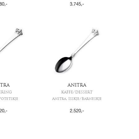
80
,-
3.745
,-
ITRA
ANITRA
ERING
KAFFE/DESSERT
Potetskje
Anitra, Isskje/Barneskje
20
,-
2.520
,-