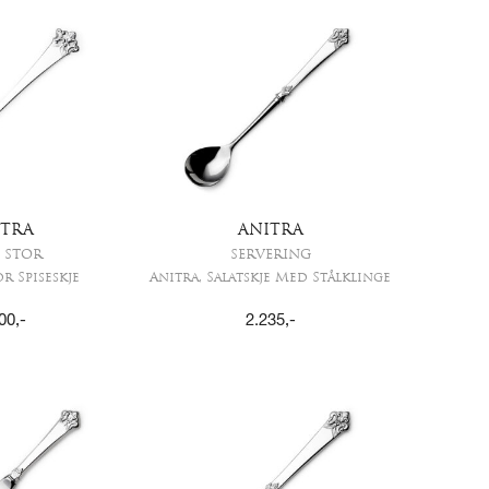
ITRA
ANITRA
, STOR
SERVERING
or Spiseskje
Anitra, Salatskje Med Stålklinge
00
,-
2.235
,-