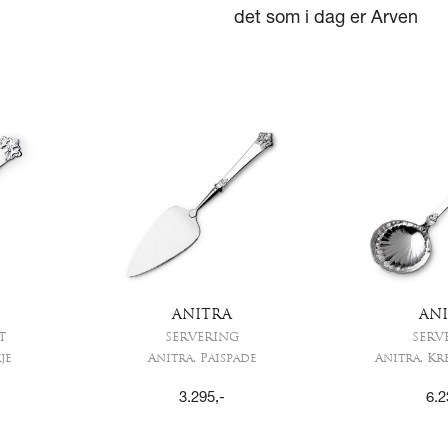
det som i dag er Arven
ANITRA
AN
T
SERVERING
SERV
je
Anitra, Paispade
Anitra, Kr
3.295
,-
6.2