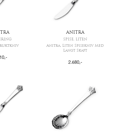
ITRA
ANITRA
ERING
SPISE, LITEN
Fruktkniv
Anitra, Liten Spisekniv Med
Langt Skaft
10
,-
2.680
,-