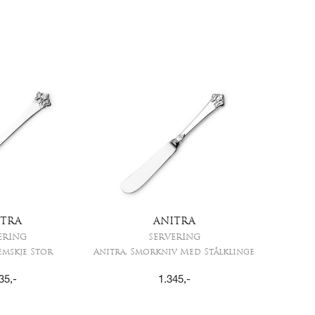
ITRA
ANITRA
ERING
SERVERING
emskje Stor
Anitra, Smørkniv Med Stålklinge
35
,-
1.345
,-