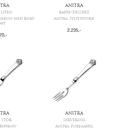
ITRA
ANITRA
, LITEN
KAFFE/DESSERT
pisekniv Med Kort
Anitra, Syltetøyskje
aft
2.235
,-
70
,-
ITRA
ANITRA
, STOR
SERVERING
 Biffkniv
Anitra, Fiskegaffel