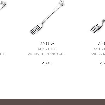
ANITRA
AN
SPISE, LITEN
KAFFE/
fel
Anitra, Liten Spisegaffel
Anitra, 
2.895
,-
2.5