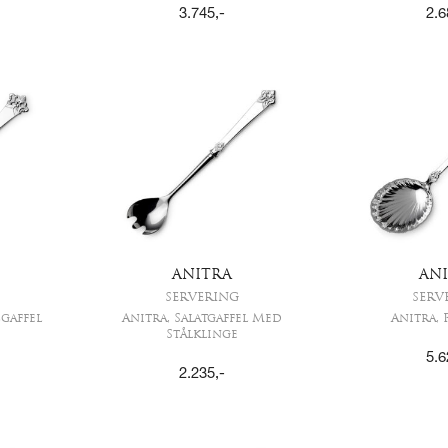
3.745
,-
2.6
ANITRA
AN
SERVERING
SERV
gaffel
Anitra, Salatgaffel Med
Anitra, 
Stålklinge
5.6
2.235
,-