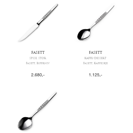
FASETT
FASETT
SPISE, STOR
KAFFE/DESSERT
Fasett, Biffkniv
Fasett, Kaffeskje
2.680
,-
1.125
,-