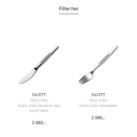
Filter her
FASETT
FASETT
SPISE, LITEN
SPISE, LITEN
Fasett, Liten Spisekniv Med
Fasett, Liten Spisegaffel
Langt Skaft
2.985
,-
2.680
,-