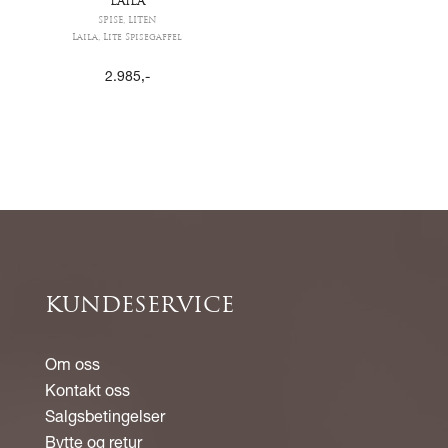
LAILA
SPISE, LITEN
Laila, Lite Spisegaffel
2.985
,-
KUNDESERVICE
Om oss
Kontakt oss
Salgsbetingelser
Bytte og retur