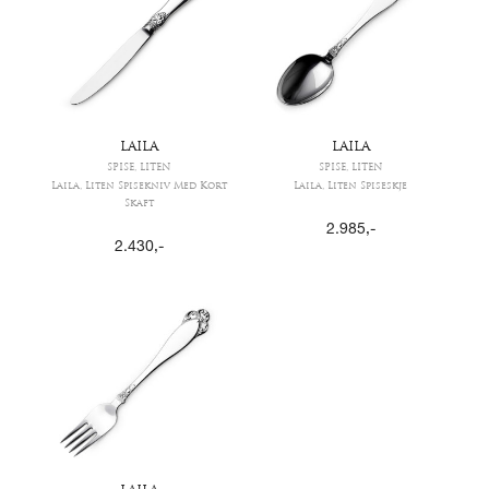
LAILA
LAILA
SPISE, LITEN
SPISE, LITEN
Laila, Liten Spisekniv Med Kort
Laila, Liten Spiseskje
Skaft
2.985
,-
2.430
,-