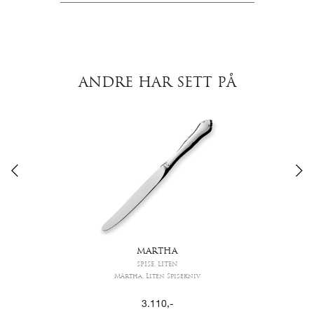
ANDRE HAR SETT PÅ
MARTHA
SPISE, LITEN
Märtha, Liten Spisekniv
3.110
,-