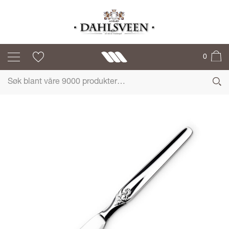
ELISABETH
0