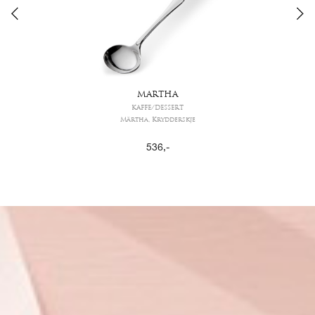
MARTHA
KAFFE/DESSERT
Märtha, Krydderskje
536
,-