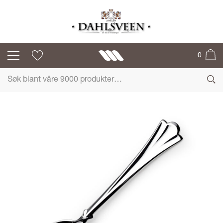
LILJE
0