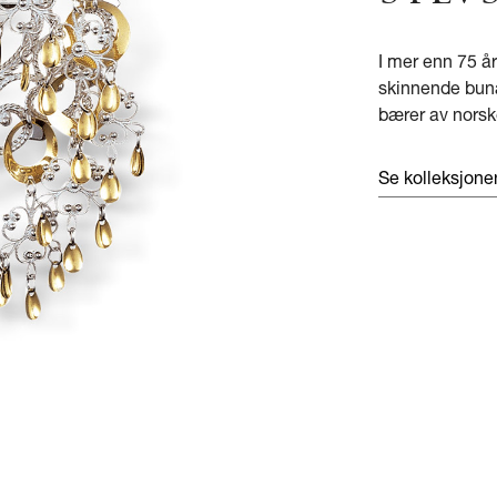
I mer enn 75 å
skinnende bunad
bærer av norsk
Se kolleksjon