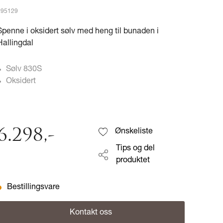
795129
Spenne i oksidert sølv med heng til bunaden i
Hallingdal
Sølv 830S
Oksidert
6.298
,-
Ønskeliste
Tips og del
produktet
Bestillingsvare
Kontakt oss