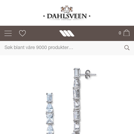
GID
0