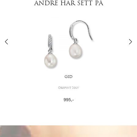
ANDRE HAR SETT PÅ
GID
Ørepynt Sølv
995
,-