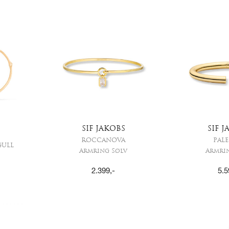
SIF JAKOBS
SIF 
ROCCANOVA
PAL
GULL
Armring Sølv
Armri
2.399
,-
5.5