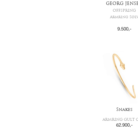
GEORG JENS
OFFSPRING
Armring Søl
9.500
,-
Snakes
ARMRING GULT 
62.900
,-