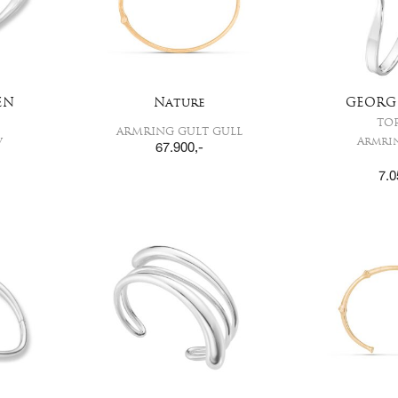
EN
Nature
GEORG
TO
ARMRING GULT GULL
v
Armri
67.900
,-
7.0