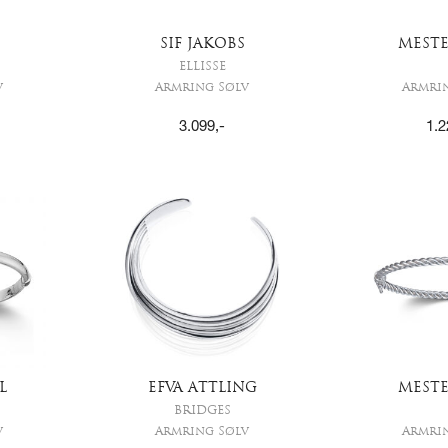
SIF JAKOBS
MEST
ELLISSE
v
Armring Sølv
Armri
3.099
,-
1.2
L
EFVA ATTLING
MEST
BRIDGES
v
Armring Sølv
Armri