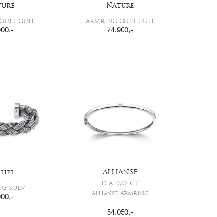
ture
Nature
GULT GULL
ARMRING GULT GULL
900
,-
74.900
,-
chel
ALLIANSE
DIA. 0,06 CT.
NG SØLV
Allianse Armring
900
,-
54.050
,-