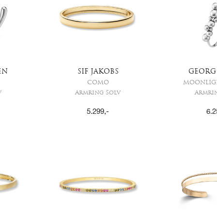
EN
SIF JAKOBS
GEORG
COMO
MOONLIG
v
Armring Sølv
Armri
5.299
,-
6.2