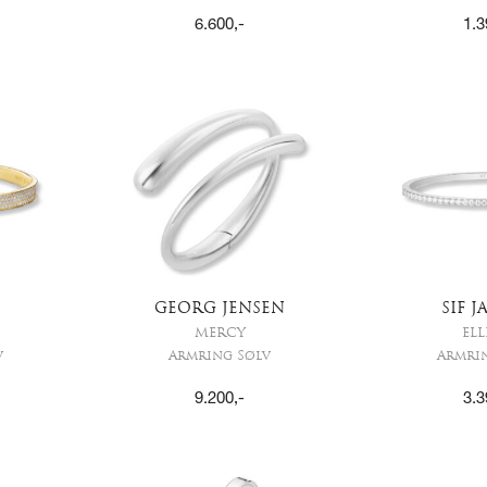
6.600
,-
1.3
GEORG JENSEN
SIF 
MERCY
ELL
v
Armring Sølv
Armri
9.200
,-
3.3