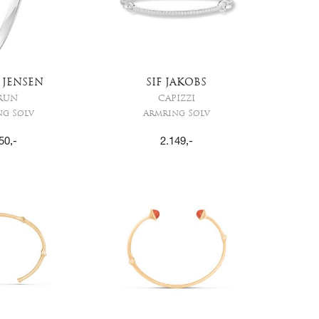
 JENSEN
SIF JAKOBS
RUN
CAPIZZI
ng Sølv
Armring Sølv
50
,-
2.149
,-