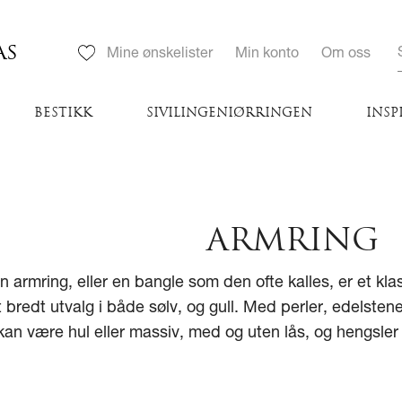
AS
Mine ønskelister
Min konto
Om oss
BESTIKK
SIVILINGENIØRRINGEN
INSP
ARMRING
n armring, eller en bangle som den ofte kalles, er et kl
t bredt utvalg i både sølv, og gull. Med perler, edelste
kan være hul eller massiv, med og uten lås, og hengsler i