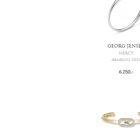
GEORG JENS
MERCY
Armring Søl
6.250
,-