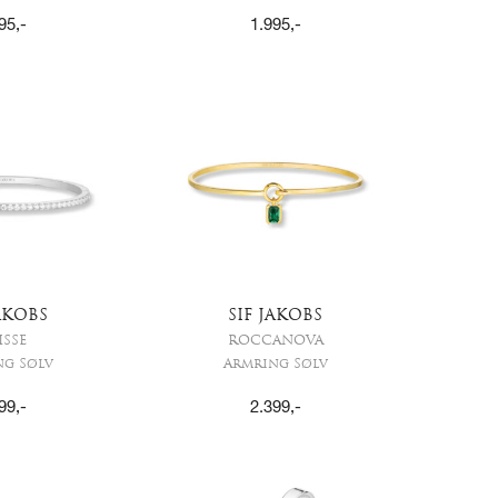
95
,-
1.995
,-
JAKOBS
SIF JAKOBS
ISSE
ROCCANOVA
ng Sølv
Armring Sølv
99
,-
2.399
,-