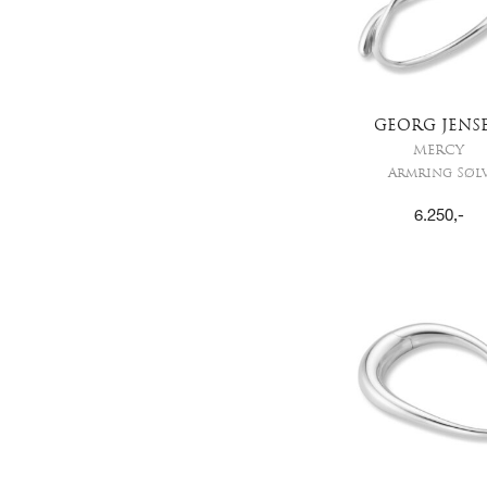
GEORG JENS
MERCY
Armring Søl
6.250
,-