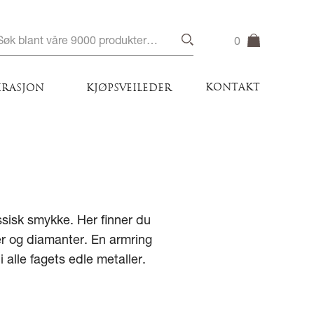
0
KONTAKT
IRASJON
KJØPSVEILEDER
assisk smykke. Her finner du
ner og diamanter. En armring
 alle fagets edle metaller.