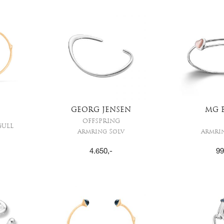
GEORG JENSEN
MG 
OFFSPRING
GULL
Armring Sølv
Armri
4.650
,-
99