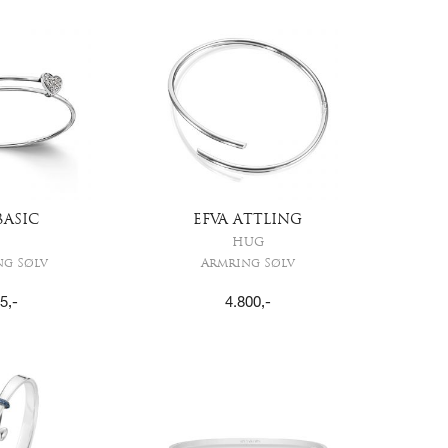
BASIC
EFVA ATTLING
HUG
ng Sølv
Armring Sølv
5
,-
4.800
,-