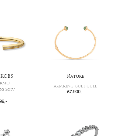
JAKOBS
Nature
ERMO
ARMRING GULT GULL
ng Sølv
67.900
,-
99
,-