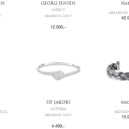
EN
GEORG JENSEN
Na
MERCY
ARMRING 
v
Armring Sølv
62.
12.000
,-
SIF JAKOBS
Mi
IMPERIA
GULL
ARMRI
Armring Sølv
15.
4.499
,-