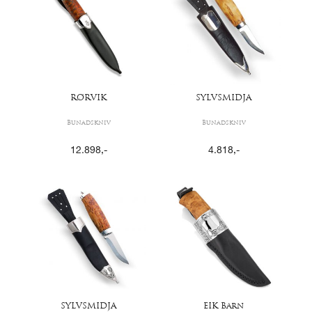
RØRVIK
SYLVSMIDJA
Bunadskniv
Bunadskniv
12.898
,-
4.818
,-
SYLVSMIDJA
EIK Barn