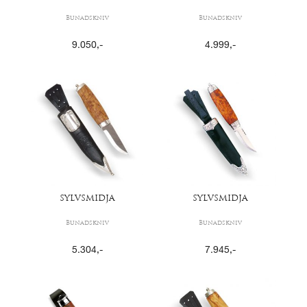
Bunadskniv
Bunadskniv
9.050
,-
4.999
,-
SYLVSMIDJA
SYLVSMIDJA
Bunadskniv
Bunadskniv
5.304
,-
7.945
,-