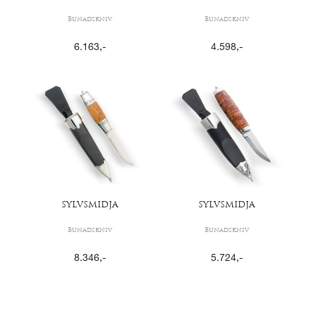
Bunadskniv
Bunadskniv
6.163
,-
4.598
,-
SYLVSMIDJA
SYLVSMIDJA
Bunadskniv
Bunadskniv
8.346
,-
5.724
,-