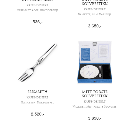
OPPHØIET ROSE
MITT FØRSTE
SØLVBESTIKK
KAFFE/DESSERT
KAFFE/DESSERT
Opphøiet Rose, Krydderskje
Bankett, Min Dåpsskje
536
,-
3.650
,-
ELISABETH
MITT FØRSTE
SØLVBESTIKK
KAFFE/DESSERT
KAFFE/DESSERT
Elisabeth, Kakegaffel
Valdres, Min første Sølvskje
2.520
,-
3.650
,-