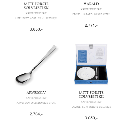
MITT FØRSTE
HARALD
SØLVBESTIKK
KAFFE/DESSERT
KAFFE/DESSERT
Prins Harald, Kakegaffel
Opphøiet Rose, Min Dåpsskje
2.771
,-
3.650
,-
ARVESØLV
MITT FØRSTE
SØLVBESTIKK
KAFFE/DESSERT
KAFFE/DESSERT
Arvesølv, Syltetøyskje Stor
Drage, Min første Sølvskje
2.764
,-
3.650
,-