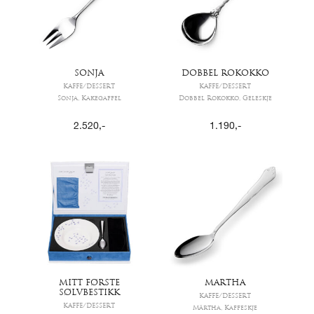
SONJA
DOBBEL ROKOKKO
KAFFE/DESSERT
KAFFE/DESSERT
Sonja, Kakegaffel
Dobbel Rokokko, Geleskje
2.520
,-
1.190
,-
MITT FØRSTE
MARTHA
SØLVBESTIKK
KAFFE/DESSERT
KAFFE/DESSERT
Märtha, Kaffeskje