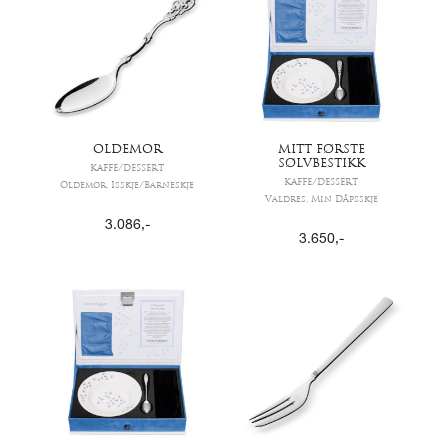
OLDEMOR
MITT FØRSTE
SØLVBESTIKK
KAFFE/DESSERT
KAFFE/DESSERT
Oldemor, Isskje/Barneskje
Valdres, Min Dåpsskje
3.086
,-
3.650
,-