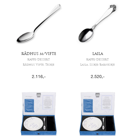
RÅDHUS m/VIFTE
LAILA
KAFFE/DESSERT
KAFFE/DESSERT
Rådhus Vifte, Teskje
Laila, Isskje/Barneskje
2.116
,-
2.520
,-