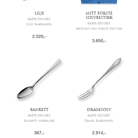
LILJE
MITT FØRSTE
SØLVBESTIKK
KAFFE/DESSERT
KAFFE/DESSERT
Lilje, Kakegaffel
Arvesølv, Min første Sølvskje
2.520
,-
3.650
,-
BANKETT
DRAGESØLV
KAFFE/DESSERT
KAFFE/DESSERT
Bankett, Mokkaskje
Drage, Kakegaffel
367
,-
2.914
,-