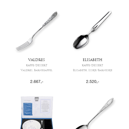
VALDRES
ELISABETH
KAFFE/DESSERT
KAFFE/DESSERT
Valdres, Barnegaffel
Elisabeth, Isskje/Barneskje
2.667
,-
2.520
,-