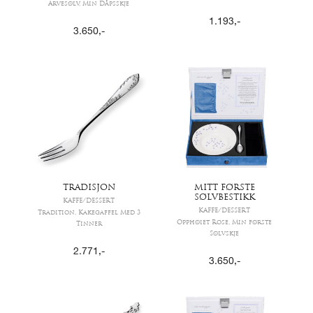
Arvesølv, Min Dåpsskje
1.193
,-
3.650
,-
TRADISJON
MITT FØRSTE
SØLVBESTIKK
KAFFE/DESSERT
KAFFE/DESSERT
Tradition, Kakegaffel Med 3
Opphøiet Rose, Min første
Tinner
Sølvskje
2.771
,-
3.650
,-