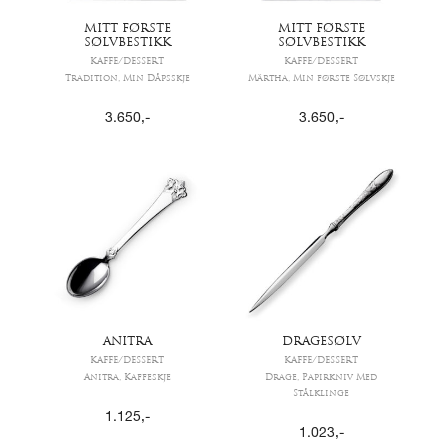
MITT FØRSTE
MITT FØRSTE
SØLVBESTIKK
SØLVBESTIKK
KAFFE/DESSERT
KAFFE/DESSERT
Tradition, Min Dåpsskje
Märtha, Min første Sølvskje
3.650
,-
3.650
,-
ANITRA
DRAGESØLV
KAFFE/DESSERT
KAFFE/DESSERT
Anitra, Kaffeskje
Drage, Papirkniv Med
Stålklinge
1.125
,-
1.023
,-