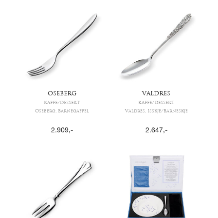
OSEBERG
VALDRES
KAFFE/DESSERT
KAFFE/DESSERT
Oseberg, Barnegaffel
Valdres, Isskje/Barneskje
2.909
,-
2.647
,-