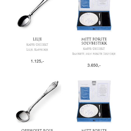
LILJE
MITT FØRSTE
SØLVBESTIKK
KAFFE/DESSERT
KAFFE/DESSERT
Lilje, Kaffeskje
Bankett, Min første Sølvskje
1.125
,-
3.650
,-