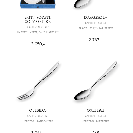
MITT FØRSTE
DRAGESØLV
SØLVBESTIKK
KAFFE/DESSERT
KAFFE/DESSERT
Drage, Isskje/Barneskje
Rådhus Vifte, Min Dåpsskje
2.767
,-
3.650
,-
OSEBERG
OSEBERG
KAFFE/DESSERT
KAFFE/DESSERT
Oseberg, Kakegaffel
Oseberg, Kaffeskje