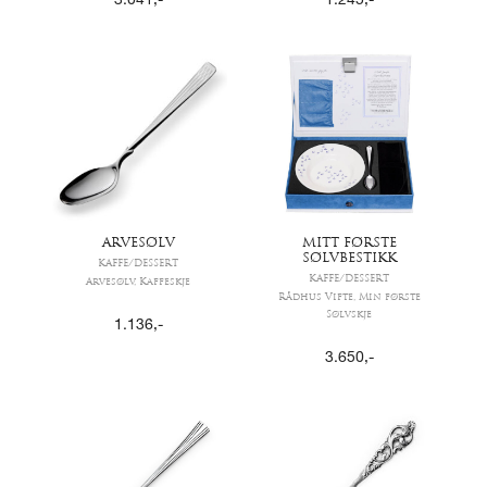
3.041
,-
1.245
,-
ARVESØLV
MITT FØRSTE
SØLVBESTIKK
KAFFE/DESSERT
KAFFE/DESSERT
Arvesølv, Kaffeskje
Rådhus Vifte, Min første
Sølvskje
1.136
,-
3.650
,-