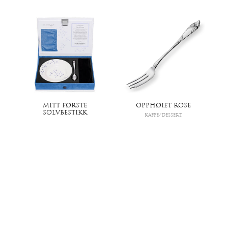
MITT FØRSTE
OPPHØIET ROSE
SØLVBESTIKK
KAFFE/DESSERT
KAFFE/DESSERT
Opphøiet Rose, Kakegaffel
Odel, Min Dåpsskje
2.914
,-
3.650
,-