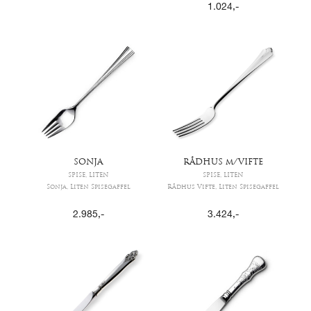
1.024
,-
SONJA
RÅDHUS m/VIFTE
SPISE, LITEN
SPISE, LITEN
Sonja, Liten Spisegaffel
Rådhus Vifte, Liten Spisegaffel
2.985
,-
3.424
,-