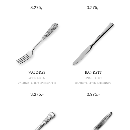
3.275
,-
3.275
,-
VALDRES
BANKETT
SPISE, LITEN
SPISE, LITEN
Valdres, Liten Spisegaffel
Bankett, Liten Spisekniv
3.275
,-
2.975
,-