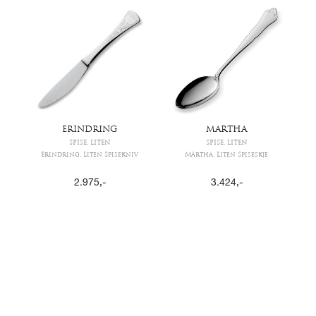
ERINDRING
MARTHA
SPISE, LITEN
SPISE, LITEN
Erindring, Liten Spisekniv
Märtha, Liten Spiseskje
2.975
,-
3.424
,-