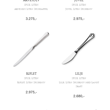
ARVESØLV
JUVEL
SPISE, LITEN
SPISE, LITEN
Arvesølv, Liten Spisegaffel
Juvel, Liten Spisekniv
3.275
,-
2.975
,-
RIFLET
LILJE
SPISE, LITEN
SPISE, LITEN
Riflet, Liten Spisekniv
Lilje, Liten Spisekniv Med Langt
Skaft
2.975
,-
2.680
,-