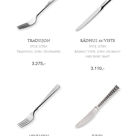
TRADISJON
RÅDHUS m/VIFTE
SPISE, LITEN
SPISE, LITEN
Tradition, Liten Spisegaffel
Rådhus Vifte, Liten Spisekniv
Med Kort Skaft
3.275
,-
3.110
,-