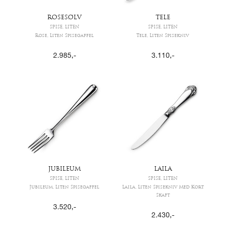
ROSESØLV
TELE
SPISE, LITEN
SPISE, LITEN
Rose, Liten Spisegaffel
Tele, Liten Spisekniv
2.985
,-
3.110
,-
JUBILEUM
LAILA
SPISE, LITEN
SPISE, LITEN
Jubileum, Liten Spisegaffel
Laila, Liten Spisekniv Med Kort
Skaft
3.520
,-
2.430
,-