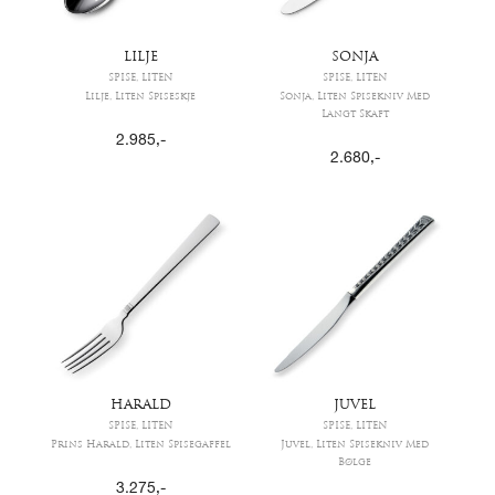
LILJE
SONJA
SPISE, LITEN
SPISE, LITEN
Lilje, Liten Spiseskje
Sonja, Liten Spisekniv Med
Langt Skaft
2.985
,-
2.680
,-
HARALD
JUVEL
SPISE, LITEN
SPISE, LITEN
Prins Harald, Liten Spisegaffel
Juvel, Liten Spisekniv Med
Bølge
3.275
,-