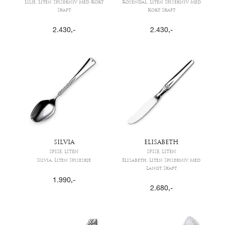
Lilje, Liten Spisekniv Med Kort
Rosendal, Liten Spisekniv Med
Skaft
Kort Skaft
2.430
,-
2.430
,-
SILVIA
ELISABETH
SPISE, LITEN
SPISE, LITEN
Silvia, Liten Spiseskje
Elisabeth, Liten Spisekniv Med
Langt Skaft
1.990
,-
2.680
,-