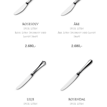
ROSESØLV
ÅRE
SPISE, LITEN
SPISE, LITEN
Rose, Liten Spisekniv Med
Åre, Liten Spisekniv Med Langt
Langt Skaft
Skaft
2.680
,-
2.680
,-
LILJE
ROSENDAL
SPISE, LITEN
SPISE, LITEN