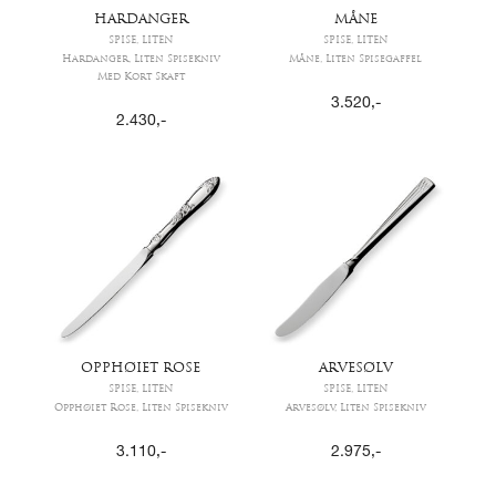
HARDANGER
MÅNE
SPISE, LITEN
SPISE, LITEN
Hardanger, Liten Spisekniv
Måne, Liten Spisegaffel
Med Kort Skaft
3.520
,-
2.430
,-
OPPHØIET ROSE
ARVESØLV
SPISE, LITEN
SPISE, LITEN
Opphøiet Rose, Liten Spisekniv
Arvesølv, Liten Spisekniv
3.110
,-
2.975
,-