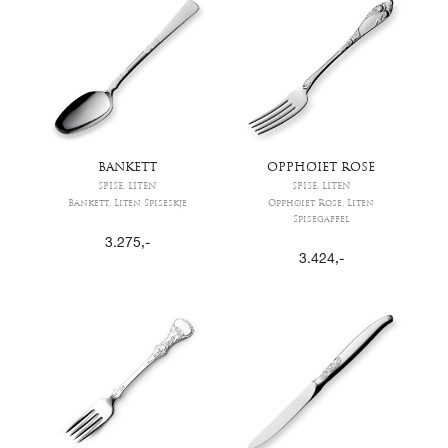
BANKETT
OPPHØIET ROSE
SPISE, LITEN
SPISE, LITEN
Bankett, Liten Spiseskje
Opphøiet Rose, Liten
Spisegaffel
3.275
,-
3.424
,-