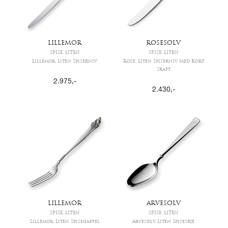
LILLEMOR
ROSESØLV
SPISE, LITEN
SPISE, LITEN
Lillemor, Liten Spisekniv
Rose, Liten Spisekniv Med Kort
Skaft
2.975
,-
2.430
,-
LILLEMOR
ARVESØLV
SPISE, LITEN
SPISE, LITEN
Lillemor, Liten Spisegaffel
Arvesølv, Liten Spiseskje