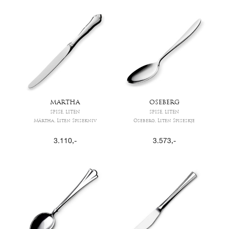
MARTHA
OSEBERG
SPISE, LITEN
SPISE, LITEN
Märtha, Liten Spisekniv
Oseberg, Liten Spiseskje
3.110
,-
3.573
,-