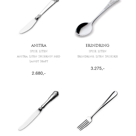
ANITRA
ERINDRING
SPISE, LITEN
SPISE, LITEN
Anitra, Liten Spisekniv Med
Erindring, Liten Spiseskje
Langt Skaft
3.275
,-
2.680
,-