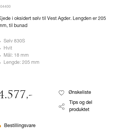
304400
Kjede i oksidert sølv til Vest Agder. Lengden er 205
mm, til bunad
Sølv 830S
Hvit
Mål: 18 mm
Lengde: 205 mm
4.577
,-
Ønskeliste
Tips og del
produktet
Bestillingsvare