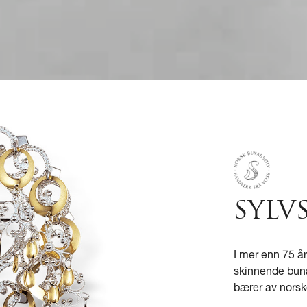
SYLV
I mer enn 75 å
skinnende bunad
bærer av norsk