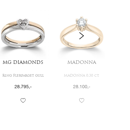
MG DIAMONDS
MADONNA
C
Ring Flerfarget gull
MADONNA 0,30 ct.
CIND
28.795
,-
28.100
,-