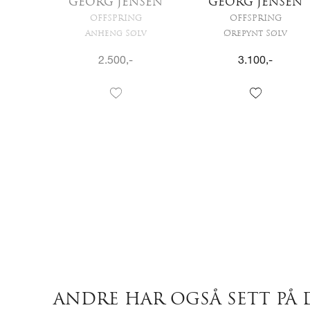
GEORG JENSEN
SEN
GEORG JENSEN
OFFSPRING
G
OFFSPRING
Anheng Sølv
gull
Ørepynt Sølv
2.500
,-
3.100
,-
ANDRE HAR OGSÅ SETT PÅ 