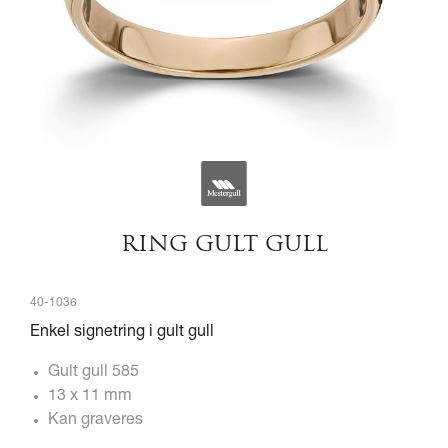
RING GULT GULL
40-1036
Enkel signetring i gult gull
Gult gull 585
13 x 11 mm
Kan graveres