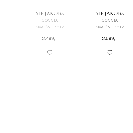
BS
SIF JAKOBS
SIF JAKOBS
GOCCIA
GOCCIA
lv
Armbånd Sølv
Armbånd Sølv
2.499
,-
2.599
,-