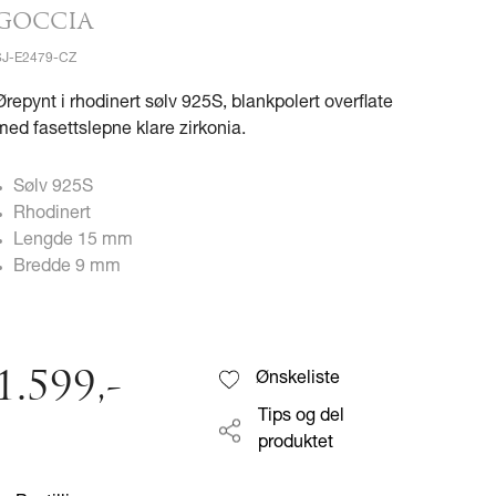
GOCCIA
SJ-E2479-CZ
Ørepynt i rhodinert sølv 925S, blankpolert overflate
med fasettslepne klare zirkonia.
Sølv 925S
Rhodinert
Lengde 15 mm
Bredde 9 mm
1.599
,-
Ønskeliste
Tips og del
produktet