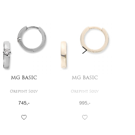
MG BASIC
MG BASIC
Ørepynt Sølv
Ørepynt Sølv
Ø
745
,-
995
,-