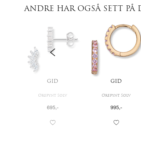
ANDRE HAR OGSÅ SETT PÅ 
BS
GID
GID
lv
Ørepynt Sølv
Ørepynt Sølv
695
,-
995
,-