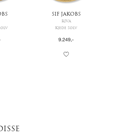
OBS
SIF JAKOBS
RIVA
Sølv
Kjede Sølv
-
9.249
,-
DISSE