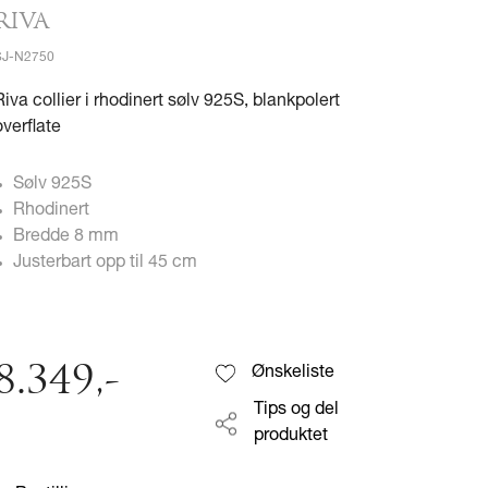
RIVA
SJ-N2750
Riva collier i rhodinert sølv 925S, blankpolert
overflate
Sølv 925S
Rhodinert
Bredde 8 mm
Justerbart opp til 45 cm
8.349
,-
Ønskeliste
Tips og del
produktet