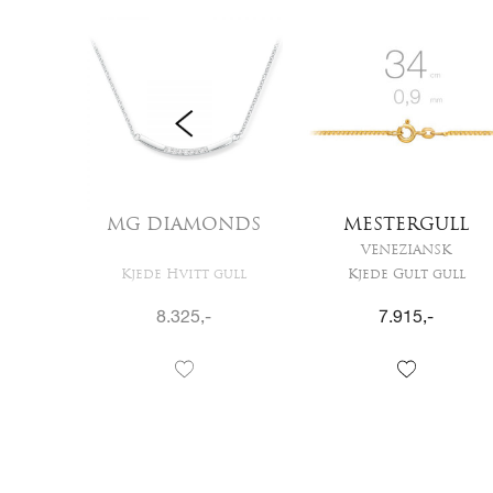
BS
MG DIAMONDS
MESTERGULL
N
VENEZIANSK
v
Kjede Hvitt gull
Kjede Gult gull
8.325
,-
7.915
,-