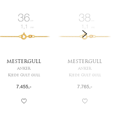
MESTERGULL
MESTERGULL
M
ANKER
ANKER
Kjede Gult gull
Kjede Gult gull
Kj
7.455
,-
7.765
,-