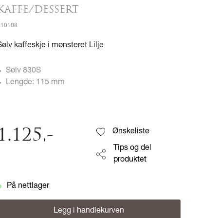
KAFFE/DESSERT
510108
Sølv kaffeskje i mønsteret Lilje
Sølv 830S
Lengde: 115 mm
1.125
,-
Ønskeliste
Tips og del
produktet
På nettlager
Legg i handlekurven