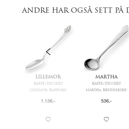
ANDRE HAR OGSÅ SETT PÅ 
LILLEMOR
MARTHA
RT
KAFFE/DESSERT
KAFFE/DESSERT
je
Lillemor, Kaffeskje
Märtha, Krydderskje
1.136
,-
536
,-