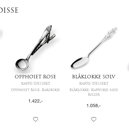
DISSE
OPPHØIET ROSE
BLÅKLOKKE SØLV
KAFFE/DESSERT
KAFFE/DESSERT
Opphøiet Rose, Karskskje
Blåklokke, Kaffeskje Med
Riller
1.422
,-
1.058
,-