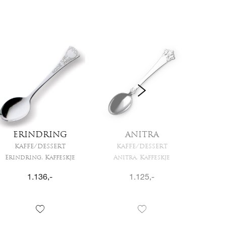
ERINDRING
ANITRA
KAFFE/DESSERT
KAFFE/DESSERT
K
Erindring, Kaffeskje
Anitra, Kaffeskje
Kon
1.136
,-
1.125
,-