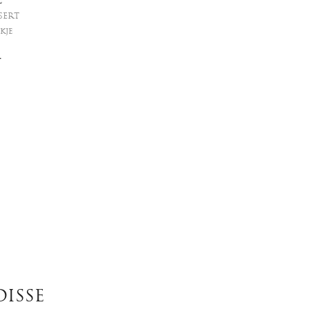
E
SERT
kje
-
DISSE