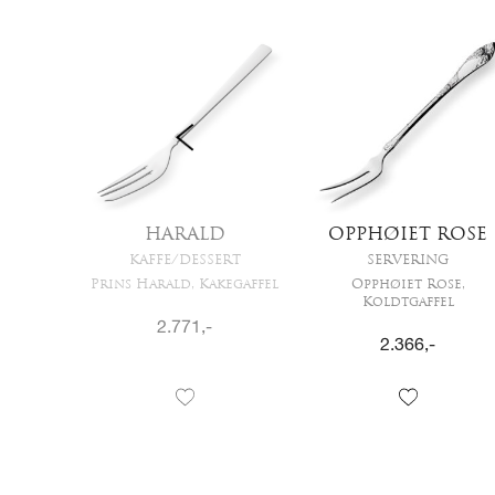
TH
HARALD
OPPHØIET ROSE
RT
KAFFE/DESSERT
SERVERING
gaffel
Prins Harald, Kakegaffel
Opphøiet Rose,
Koldtgaffel
2.771
,-
2.366
,-