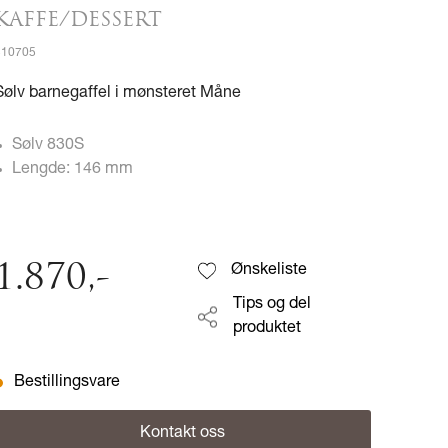
KAFFE/DESSERT
510705
Sølv barnegaffel i mønsteret Måne
Sølv 830S
Lengde: 146 mm
1.870
,-
Ønskeliste
Tips og del
produktet
Bestillingsvare
Kontakt oss