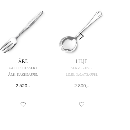
ÅRE
LILJE
KAFFE/DESSERT
SERVERING
K
Åre, Kakegaffel
Lilje, Salatgaffel
Konv
2.520
,-
2.800
,-