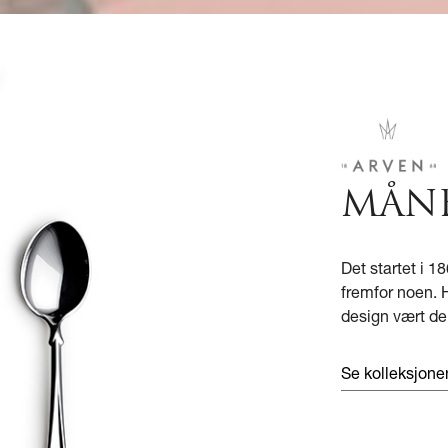
MÅN
Det startet i 
fremfor noen. H
design vært de
Se kolleksjon