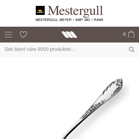
TRADISJON
0