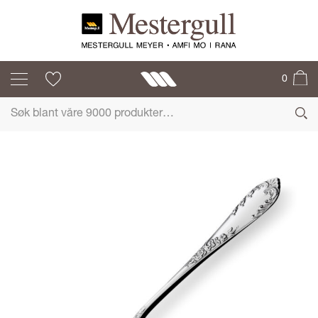
TRADISJON
0