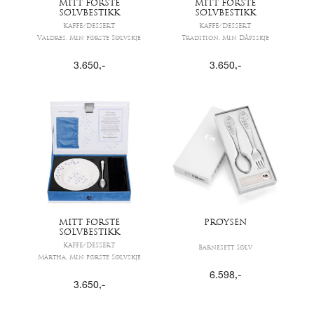
MITT FØRSTE
MITT FØRSTE
SØLVBESTIKK
SØLVBESTIKK
KAFFE/DESSERT
KAFFE/DESSERT
Valdres, Min første Sølvskje
Tradition, Min Dåpsskje
3.650
,-
3.650
,-
MITT FØRSTE
PRØYSEN
SØLVBESTIKK
KAFFE/DESSERT
Barnesett Sølv
Märtha, Min første Sølvskje
6.598
,-
3.650
,-