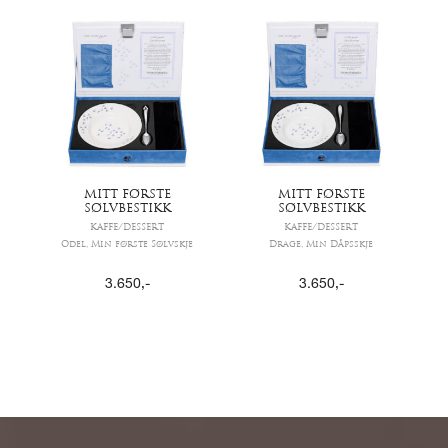
MITT FØRSTE
MITT FØRSTE
SØLVBESTIKK
SØLVBESTIKK
KAFFE/DESSERT
KAFFE/DESSERT
Odel, Min første Sølvskje
Drage, Min Dåpsskje
3.650
,-
3.650
,-