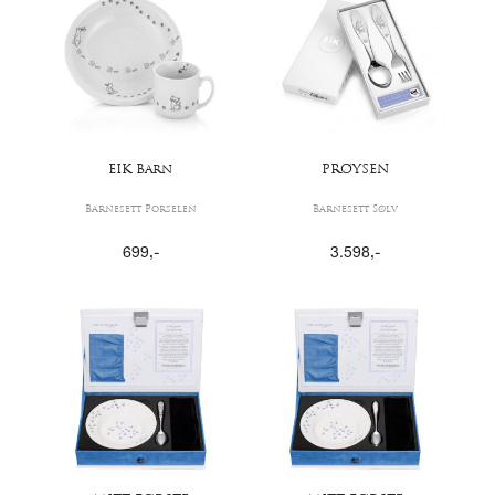
EIK Barn
PRØYSEN
Barnesett Porselen
Barnesett Sølv
699
,-
3.598
,-