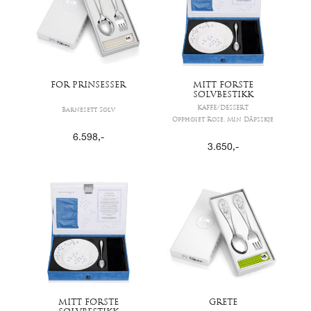
FOR PRINSESSER
MITT FØRSTE
SØLVBESTIKK
KAFFE/DESSERT
Barnesett Sølv
Opphøiet Rose, Min Dåpsskje
6.598
,-
3.650
,-
MITT FØRSTE
GRETE