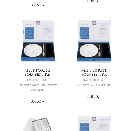
6.598
,-
3.650
,-
MITT FØRSTE
MITT FØRSTE
SØLVBESTIKK
SØLVBESTIKK
KAFFE/DESSERT
KAFFE/DESSERT
Opphøiet Rose, Min første
Valdres, Min Dåpsskje
Sølvskje
3.650
,-
3.650
,-