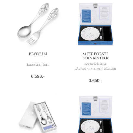
PRØYSEN
MITT FØRSTE
SØLVBESTIKK
KAFFE/DESSERT
Barnesett Sølv
Rådhus Vifte, Min Dåpsskje
6.598
,-
3.650
,-