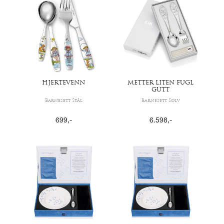
HJERTEVENN
METTER LITEN FUGL
GUTT
Barnesett Stål
Barnesett Sølv
699
,-
6.598
,-