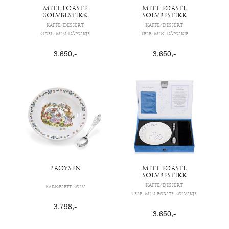
MITT FØRSTE
MITT FØRSTE
SØLVBESTIKK
SØLVBESTIKK
KAFFE/DESSERT
KAFFE/DESSERT
Odel, Min Dåpsskje
Tele, Min Dåpsskje
3.650
,-
3.650
,-
PRØYSEN
MITT FØRSTE
SØLVBESTIKK
KAFFE/DESSERT
Barnesett Sølv
Tele, Min første Sølvskje
3.798
,-
3.650
,-