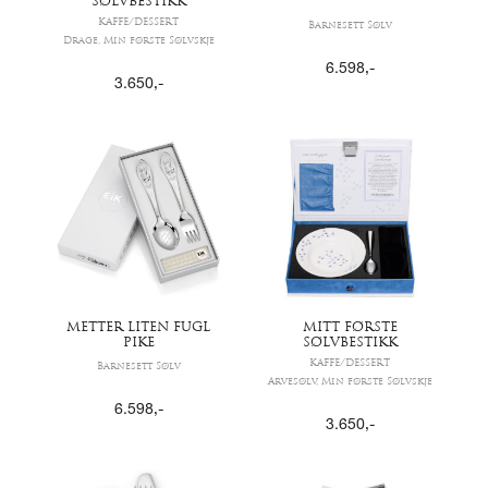
SØLVBESTIKK
KAFFE/DESSERT
Barnesett Sølv
Drage, Min første Sølvskje
6.598
,-
3.650
,-
METTER LITEN FUGL
MITT FØRSTE
PIKE
SØLVBESTIKK
KAFFE/DESSERT
Barnesett Sølv
Arvesølv, Min første Sølvskje
6.598
,-
3.650
,-