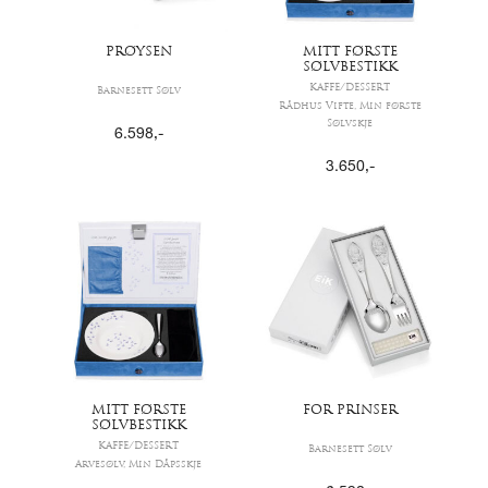
PRØYSEN
MITT FØRSTE
SØLVBESTIKK
KAFFE/DESSERT
Barnesett Sølv
Rådhus Vifte, Min første
Sølvskje
6.598
,-
3.650
,-
MITT FØRSTE
FOR PRINSER
SØLVBESTIKK
KAFFE/DESSERT
Barnesett Sølv
Arvesølv, Min Dåpsskje