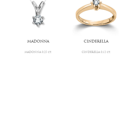
MADONNA
CINDERELLA
MADONNA 0,25 ct.
CINDERELLA 0,12 ct.
16.610
,-
14.610
,-
KLONDIKE
MADONNA