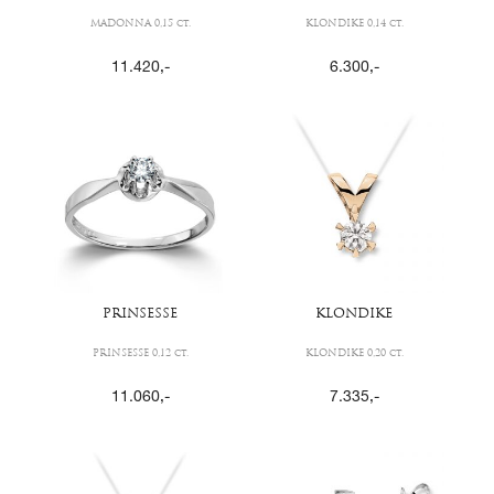
MADONNA 0,15 ct.
KLONDIKE 0,14 ct.
11.420
,-
6.300
,-
PRINSESSE
KLONDIKE
PRINSESSE 0,12 ct.
KLONDIKE 0,20 ct.
11.060
,-
7.335
,-