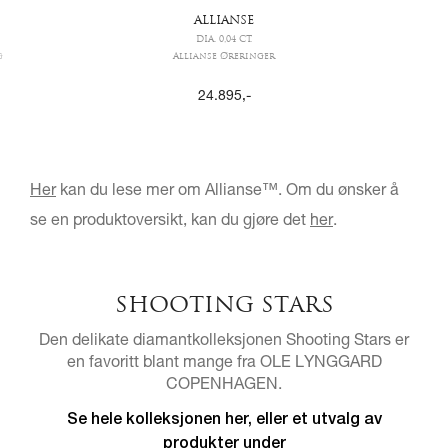
ALLIANSE
DIA. 0,04 CT.
g
Allianse Øreringer
24.895
,-
Her
kan du lese mer om Allianse™. Om du ønsker å
se en produktoversikt, kan du gjøre det
her
.
SHOOTING STARS
Den delikate diamantkolleksjonen Shooting Stars er
en favoritt blant mange fra OLE LYNGGARD
COPENHAGEN.
Se hele kolleksjonen her, eller et utvalg av
produkter under