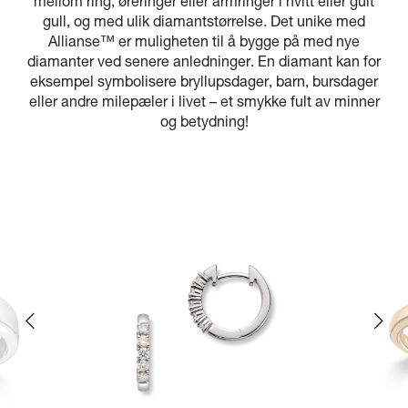
mellom ring, øreringer eller armringer i hvitt eller gult
gull, og med ulik diamantstørrelse. Det unike med
Allianse™ er muligheten til å bygge på med nye
diamanter ved senere anledninger. En diamant kan for
eksempel symbolisere bryllupsdager, barn, bursdager
eller andre milepæler i livet – et smykke fult av minner
og betydning!