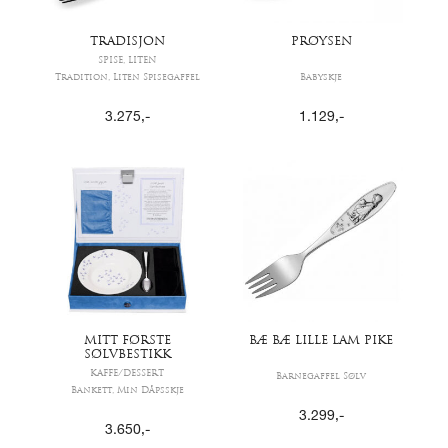
TRADISJON
PRØYSEN
SPISE, LITEN
Tradition, Liten Spisegaffel
Babyskje
3.275
,-
1.129
,-
MITT FØRSTE
BÆ BÆ LILLE LAM PIKE
SØLVBESTIKK
KAFFE/DESSERT
Barnegaffel Sølv
Bankett, Min Dåpsskje
3.299
,-
3.650
,-