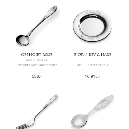
OPPHØIET ROSE
BJØRN, REV & HARE
KAFFE/DESSERT
Opphøiet Rose, Krydderskje
Skål / Tallerken Sølv
536
,-
16.915
,-