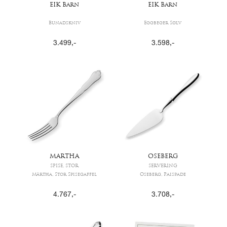
EIK Barn
EIK Barn
Bunadskniv
Eggbeger Sølv
3.499
,-
3.598
,-
MARTHA
OSEBERG
SPISE, STOR
SERVERING
Märtha, Stor Spisegaffel
Oseberg, Paispade
4.767
,-
3.708
,-