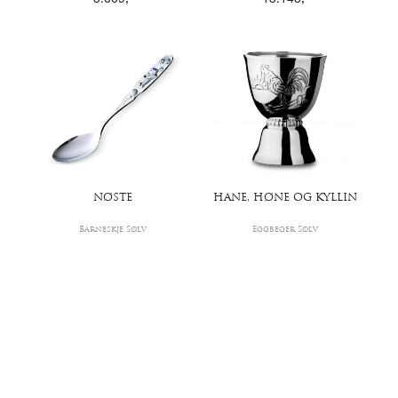
5.009
,-
13.148
,-
NØSTE
HANE, HØNE OG KYLLIN
Barneskje Sølv
Eggbeger Sølv
3.120
,-
10.938
,-