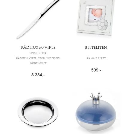
RÅDHUS m/VIFTE
BITTELITEN
SPISE, STOR
Rådhus Vifte, Stor Spisekniv
Ramme Plett
Kort Skaft
599
,-
3.384
,-