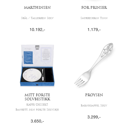
MARTHINSEN
FOR PRINSER
Skål / Tallerken Sølv
Smykkeskrin Tinn
10.192
,-
1.179
,-
MITT FØRSTE
PRØYSEN
SØLVBESTIKK
KAFFE/DESSERT
Barnegaffel Sølv
Bankett, Min første Sølvskje
3.299
,-
3.650
,-