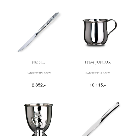
NØSTE
THM JUNIOR
Barnekniv Sølv
Barnekrus Sølv
2.852
,-
10.115
,-