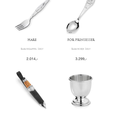
HARE
FOR PRINSESSER
Barnegaffel Sølv
Barneskje Sølv
2.014
,-
3.299
,-