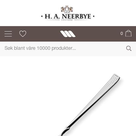
ARVESØLV
0