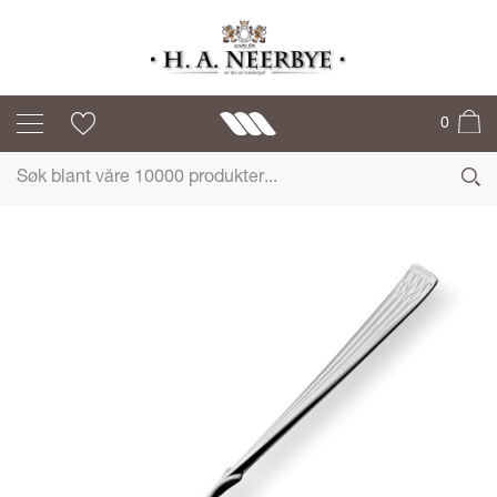
ARVESØLV
0