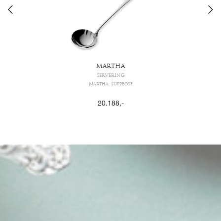
MARTHA
SERVERING
Märtha, Suppeøse
20.188
,-