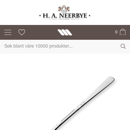
BANKETT
0