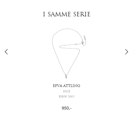
I SAMME SERIE
EFVA ATTLING
DICE
Kjede Sølv
950
,-