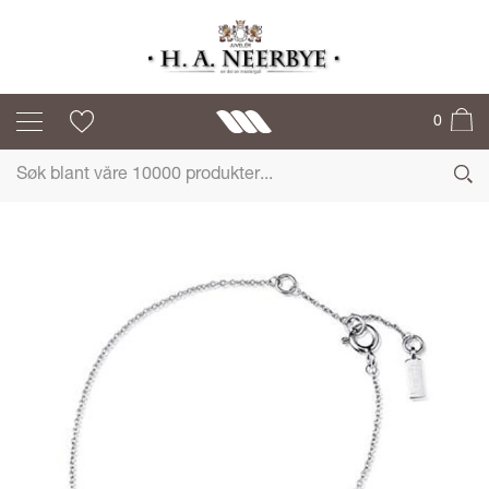
EFVA ATTLING
0