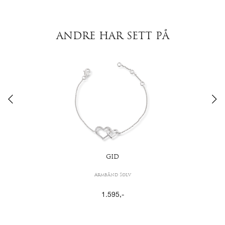
ANDRE HAR SETT PÅ
GID
Armbånd Sølv
1.595
,-