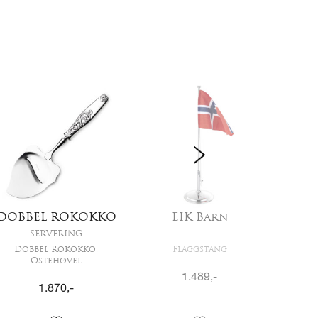
DOBBEL ROKOKKO
EIK Barn
S
SERVERING
Dobbel Rokokko,
Flaggstang
Hårs
Ostehøvel
1.489
,-
1.870
,-