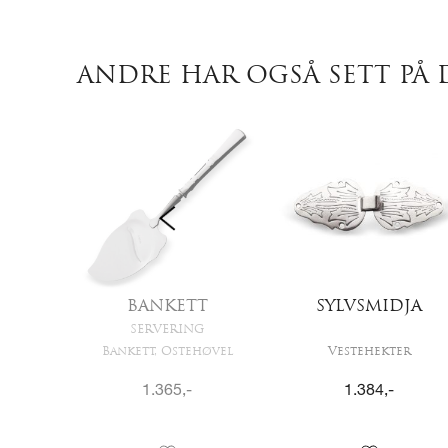
ANDRE HAR OGSÅ SETT PÅ 
JA
BANKETT
SYLVSMIDJA
SERVERING
dda
Bankett, Ostehøvel
Vestehekter
1.365
,-
1.384
,-