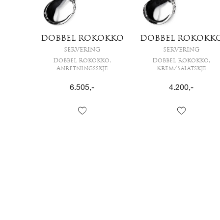
DOBBEL ROKOKKO
DOBBEL ROKOKK
SERVERING
SERVERING
Dobbel Rokokko,
Dobbel Rokokko,
Anretningsskje
Krem/Salatskje
6.505
,-
4.200
,-