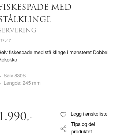
FISKESPADE MED
STÅLKLINGE
SERVERING
517547
Sølv fiskespade med stålklinge i mønsteret Dobbel
Rokokko
Sølv 830S
Lengde: 245 mm
1.990
,-
Legg i ønskeliste
Tips og del
produktet