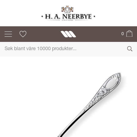
DRAGESØLV
0